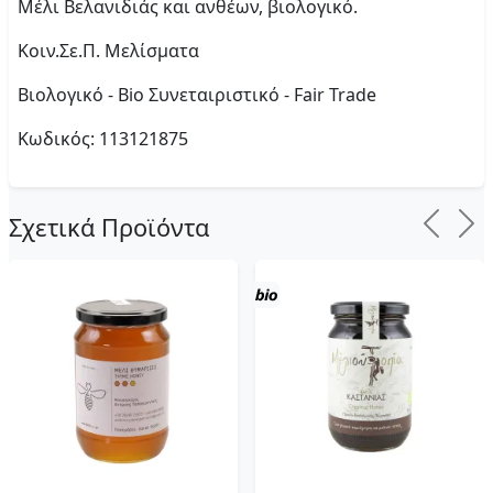
Μέλι Βελανιδιάς και ανθέων, βιολογικό.
Κοιν.Σε.Π. Μελίσματα
Βιολογικό - Bio
Συνεταιριστικό - Fair Trade
Κωδικός:
113121875
Σχετικά Προϊόντα
Previo
Ne